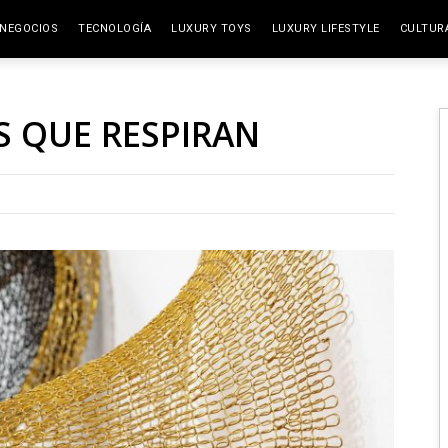
NEGOCIOS
TECNOLOGÍA
LUXURY TOYS
LUXURY LIFESTYLE
CULTUR
ELITE SPACES
ARTES
S QUE RESPIRAN
VIAJE
GAST