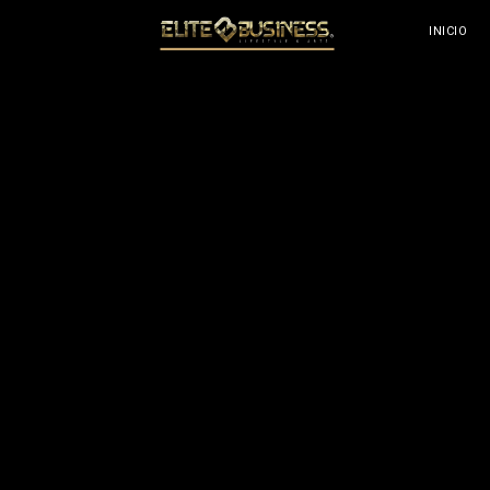
E
INICIO
R
S
E
C
C
I
Ó
N
E
L
É
C
T
R