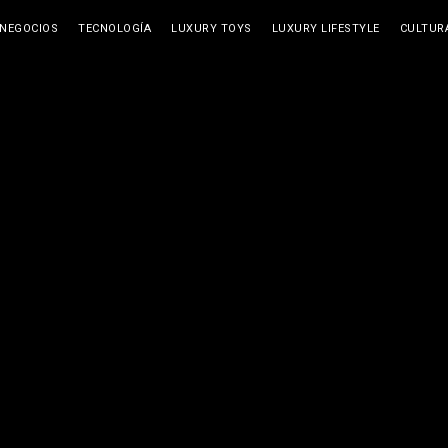
NEGOCIOS
TECNOLOGÍA
LUXURY TOYS
LUXURY LIFESTYLE
CULTUR
NEGOCIOS
ELITE SPACES
ARTES
VIAJE
GAST