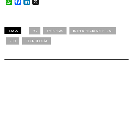
WhatsApp
Facebook
LinkedIn
X
TAGS
6G
EMPRESAS
INTELIGENCIA ARTIFICIAL
RED
TECNOLOGÍA