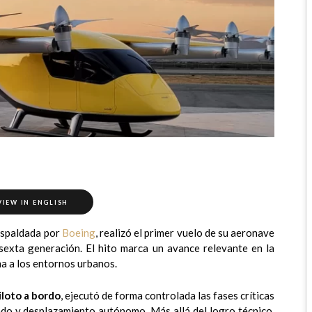
VIEW IN ENGLISH
espaldada por
Boeing
, realizó el primer vuelo de su aeronave
 sexta generación. El hito marca un avance relevante en la
a a los entornos urbanos.
iloto
a bordo
, ejecutó de forma controlada las fases críticas
zado y desplazamiento autónomo. Más allá del logro técnico,