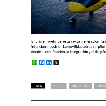
El primer vuelo de esta sexta generación fu
intención industrial. La movilidad aérea sin pil
donde la certificación, la integración y el desp
WhatsApp
Facebook
LinkedIn
X
TAGS
BOEING
LUXURY TOYS
TAXI A