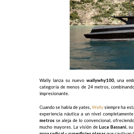
Wally lanza su nuevo
wallywhy100
, una emb
categoría de menos de 24 metros, combinan
impresionante.
Cuando se habla de yates,
Wally
siempre ha esta
experiencia náutica a un nivel completament
metros
se aleja de lo convencional, ofreciend
mucho mayores. La visión de
Luca Bassani
, s
proa radical
y
superficies planas
que cautivan l