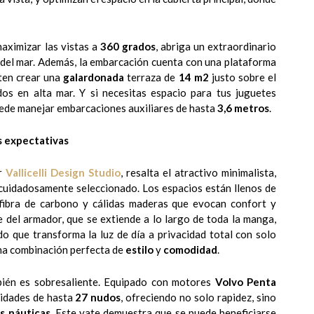
maximizar las vistas a
360 grados
, abriga un extraordinario
r del mar. Además, la embarcación cuenta con una plataforma
ten crear una
galardonada
terraza de
14 m2
justo sobre el
dos en alta mar. Y si necesitas espacio para tus juguetes
puede manejar embarcaciones auxiliares de hasta
3,6 metros
.
s expectativas
r
Vallicelli Design Studio
, resalta el atractivo minimalista,
 cuidadosamente seleccionado. Los espacios están llenos de
fibra de carbono y cálidas maderas que evocan confort y
e del armador, que se extiende a lo largo de toda la manga,
 que transforma la luz de día a privacidad total con solo
una combinación perfecta de
estilo
y
comodidad
.
bién es sobresaliente. Equipado con motores
Volvo Penta
idades de hasta
27 nudos
, ofreciendo no solo rapidez, sino
as náuticas
. Este yate demuestra que se puede beneficiarse