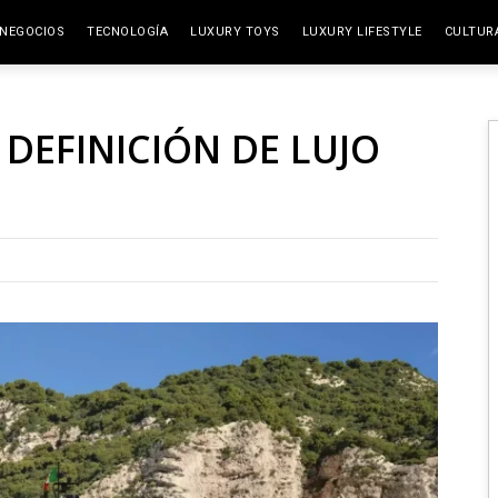
NEGOCIOS
TECNOLOGÍA
LUXURY TOYS
LUXURY LIFESTYLE
CULTUR
ELITE SPACES
ARTES
 DEFINICIÓN DE LUJO
VIAJE
GAST