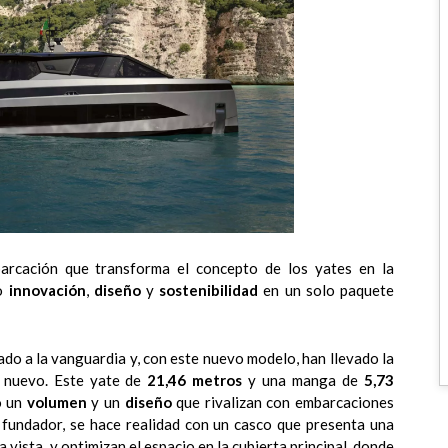
arcación que transforma el concepto de los yates en la
do
innovación
,
diseño
y
sostenibilidad
en un solo paquete
do a la vanguardia y, con este nuevo modelo, han llevado la
e nuevo. Este yate de
21,46 metros
y una manga de
5,73
o un
volumen
y un
diseño
que rivalizan con embarcaciones
u fundador, se hace realidad con un casco que presenta una
a vista, y optimizan el espacio en la cubierta principal, donde