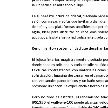
la luz natural resalta todo el lujo.
La
superestructura
de
cristal
, diseñada para 
salón con mesas y sofás que invitan a disfruta
de baño y dos plataformas abatibles que permi
agua, ideal para disfrutar de esos días solea
acuáticos, la plataforma hidráulica integrada 
Rendimiento y sostenibilidad que desafían la
El lujoso interior, magistralmente diseñado po
donde nada es adicional y cada detalle ha sido
texturas
contrastantes con materiales como 
sofisticación. Imagina descansar en el camarot
con ventanales panorámicos y un baño separado
presionar un botón. La experiencia a bordo es 
Pero no todo es estética; el rendimiento tam
IPS1350
, el
wallywhy100
puede alcanzar veloc
también una autonomía envidiable de
340 mill