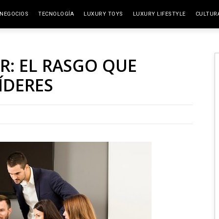
NEGOCIOS
TECNOLOGÍA
LUXURY TOYS
LUXURY LIFESTYLE
CULTUR
ELITE SPACES
ARTES
IR: EL RASGO QUE
VIAJE
ÍDERES
GAST