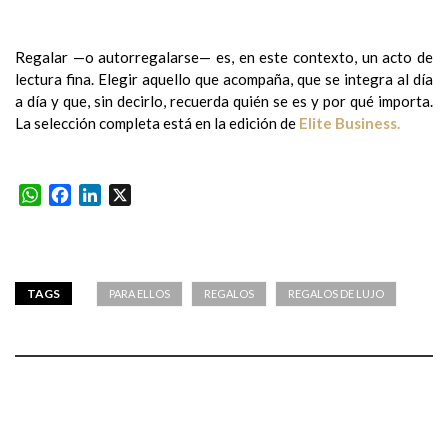
Regalar —o autorregalarse— es, en este contexto, un acto de
lectura fina. Elegir aquello que acompaña, que se integra al día
a día y que, sin decirlo, recuerda quién se es y por qué importa.
La selección completa está en la edición de
Elite Business.
WhatsApp
Facebook
LinkedIn
X
TAGS
PARA ELLOS
REGALOS
REGALOS DE LUJO