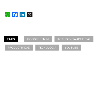
WhatsApp
Facebook
LinkedIn
X
TAGS
GOOGLE GEMINI
INTELIGENCIA ARTIFICIAL
PRODUCTIVIDAD
TECNOLOGÍA
YOUTUBE