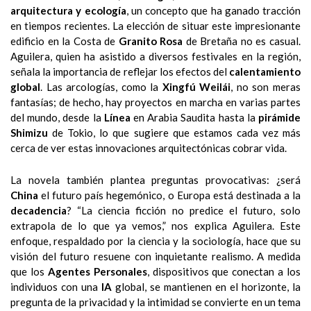
arquitectura y ecología
, un concepto que ha ganado tracción
en tiempos recientes. La elección de situar este impresionante
edificio en la Costa de
Granito Rosa
de Bretaña no es casual.
Aguilera, quien ha asistido a diversos festivales en la región,
señala la importancia de reflejar los efectos del
calentamiento
global
. Las arcologías, como la
Xingfú Weilái
, no son meras
fantasías; de hecho, hay proyectos en marcha en varias partes
del mundo, desde la
Línea
en Arabia Saudita hasta la
pirámide
Shimizu
de Tokio, lo que sugiere que estamos cada vez más
cerca de ver estas innovaciones arquitectónicas cobrar vida.
La novela también plantea preguntas provocativas: ¿será
China
el futuro país hegemónico, o Europa está destinada a la
decadencia
? “La ciencia ficción no predice el futuro, solo
extrapola de lo que ya vemos,” nos explica Aguilera. Este
enfoque, respaldado por la ciencia y la sociología, hace que su
visión del futuro resuene con inquietante realismo. A medida
que los
Agentes Personales
, dispositivos que conectan a los
individuos con una
IA
global, se mantienen en el horizonte, la
pregunta de la privacidad y la intimidad se convierte en un tema