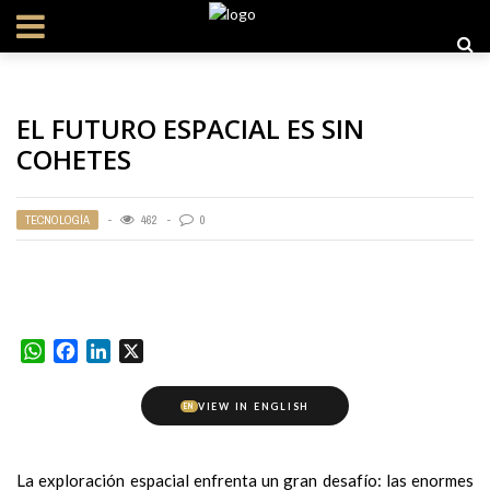
EL FUTURO ESPACIAL ES SIN
COHETES
TECNOLOGÍA
462
0
WhatsApp
Facebook
LinkedIn
X
VIEW IN ENGLISH
EN
La exploración espacial enfrenta un gran desafío: las enormes