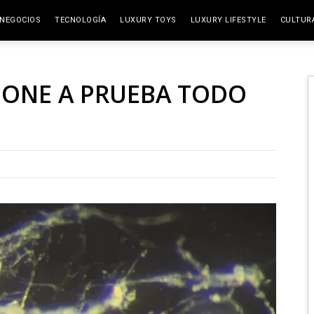
NEGOCIOS
TECNOLOGÍA
LUXURY TOYS
LUXURY LIFESTYLE
CULTUR
ELITE SPACES
ARTES
PONE A PRUEBA TODO
VIAJE
GAST