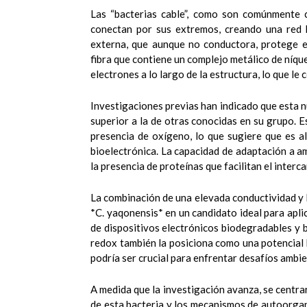
Las “bacterias cable”, como son comúnmente c
conectan por sus extremos, creando una red b
externa, que aunque no conductora, protege ef
fibra que contiene un complejo metálico de níqu
electrones a lo largo de la estructura, lo que le
Investigaciones previas han indicado que esta n
superior a la de otras conocidas en su grupo. E
presencia de oxígeno, lo que sugiere que es a
bioelectrónica. La capacidad de adaptación a am
la presencia de proteínas que facilitan el inter
La combinación de una elevada conductividad y 
*C. yaqonensis* en un candidato ideal para aplic
de dispositivos electrónicos biodegradables y 
redox también la posiciona como una potencial 
podría ser crucial para enfrentar desafíos ambie
A medida que la investigación avanza, se centr
de esta bacteria y los mecanismos de autoorgan