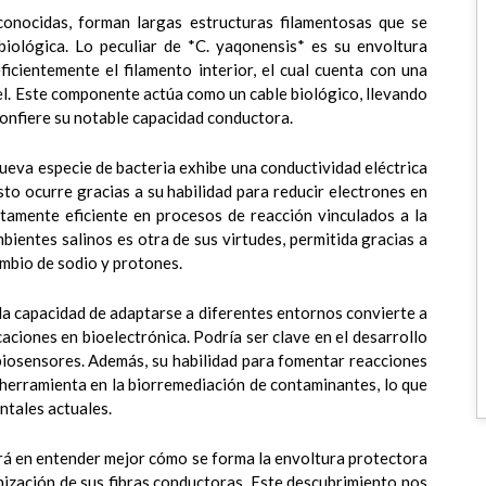
onocidas, forman largas estructuras filamentosas que se
iológica. Lo peculiar de *C. yaqonensis* es su envoltura
icientemente el filamento interior, el cual cuenta con una
el. Este componente actúa como un cable biológico, llevando
 confiere su notable capacidad conductora.
ueva especie de bacteria exhibe una conductividad eléctrica
sto ocurre gracias a su habilidad para reducir electrones en
ltamente eficiente en procesos de reacción vinculados a la
bientes salinos es otra de sus virtudes, permitida gracias a
cambio de sodio y protones.
la capacidad de adaptarse a diferentes entornos convierte a
aciones en bioelectrónica. Podría ser clave en el desarrollo
biosensores. Además, su habilidad para fomentar reacciones
herramienta en la biorremediación de contaminantes, lo que
ntales actuales.
ará en entender mejor cómo se forma la envoltura protectora
ización de sus fibras conductoras. Este descubrimiento nos